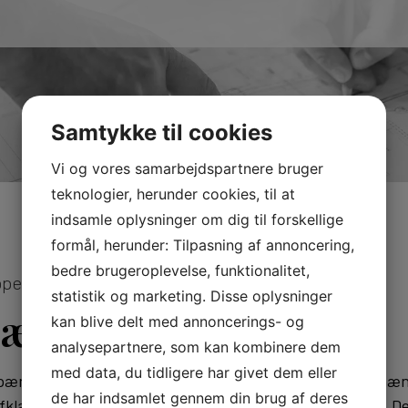
Samtykke til cookies
Vi og vores samarbejdspartnere bruger
teknologier, herunder cookies, til at
indsamle oplysninger om dig til forskellige
formål, herunder: Tilpasning af annoncering,
bedre brugeroplevelse, funktionalitet,
pper i industrienv
statistik og marketing. Disse oplysninger
hjælpe
kan blive delt med annoncerings- og
analysepartnere, som kan kombinere dem
med data, du tidligere har givet dem eller
pænder vidt, men alle
Global Partner er afhæn
de har indsamlet gennem din brug af deres
afklarer vi ved en
konsulentassistance. Det