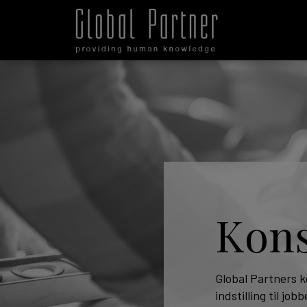
Kons
Global Partners 
indstilling til job