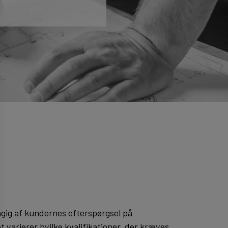
gig af kundernes efterspørgsel på
 varierer hvilke kvalifikationer, der kræves