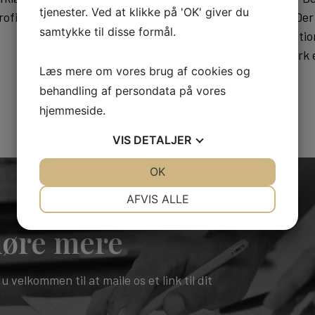
tjenester. Ved at klikke på 'OK' giver du
ofil samt via referencer
og i hvilket tidsrum. De
samtykke til disse formål.
tidsbegrænset udstation
rejsearbejde i Danmark e
Læs mere om vores brug af cookies og
behandling af persondata på vores
hjemmeside.
VIS
DETALJER
JA
NEJ
OK
JA
NEJ
NØDVENDIGE
PRÆFERENCER
AFVIS ALLE
JA
NEJ
JA
NEJ
 høre mere
MARKETING
STATISTIK
 velkommen til at maile os et link til dit