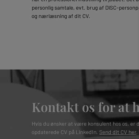
personlig samtale, evt. brug af DiSC-personpr
og nærlæsning af dit CV.
Kontakt os for at
Hvis du ønsker at være konsulent hos os, er du
opdaterede CV på LinkedIn.
Send dit CV her
.